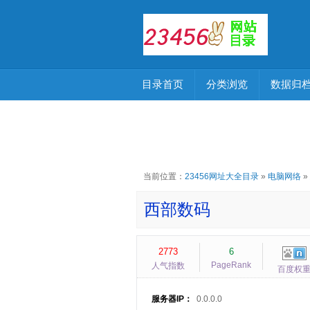
目录首页
分类浏览
数据归
当前位置：
23456网址大全目录
»
电脑网络
»
西部数码
2773
6
PageRank
人气指数
百度权
服务器IP：
0.0.0.0