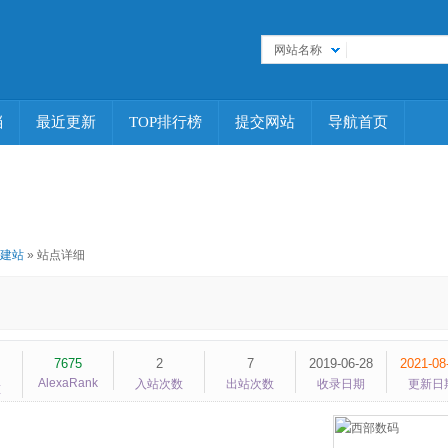
网站名称
档
最近更新
TOP排行榜
提交网站
导航首页
建站
» 站点详细
7675
2
7
2019-06-28
2021-08
AlexaRank
入站次数
出站次数
收录日期
更新日
重