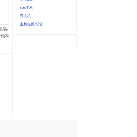
vps主机
云主机
主机租用/托管
机客
国内