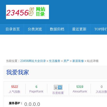
目录首页
分类浏览
数据归档
最近更新
TOP排
当前位置：
23456网址大全目录
»
生活服务
»
房产
»
家居装修
» 站点详细
我爱我家
5522
6
5319
0
PageRank
AlexaRank
人气指数
入站次
百度权重
0.0.0.0
服务器IP：