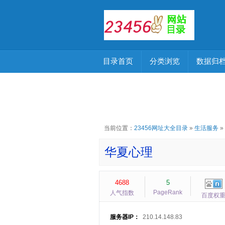
目录首页
分类浏览
数据归
当前位置：
23456网址大全目录
»
生活服务
»
华夏心理
4688
5
PageRank
人气指数
百度权
服务器IP：
210.14.148.83