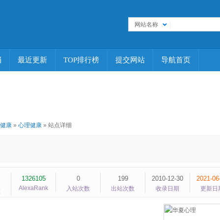
网站名称
档
最近更新
TOP排行榜
提交网站
导航首页
健康
»
心理健康
» 站点详细
1326105
0
199
2010-12-30
2021-06
AlexaRank
入站次数
出站次数
收录日期
更新日
重