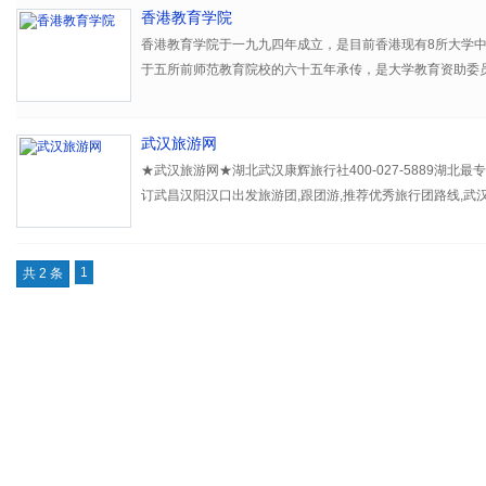
香港教育学院
香港教育学院于一九九四年成立，是目前香港现有8所大学
于五所前师范教育院校的六十五年承传，是大学教育资助委
中唯一专注师资培训及专业发展的院校。学校历史可追溯至1
学院（1967年正名为罗富国教育学院）。1994年4月香港
武汉旅游网
和语文教育学院，成立了香港教育学院，更授予其提升师资
职。
★武汉旅游网★湖北武汉康辉旅行社400-027-5889湖北
订武昌汉阳汉口出发旅游团,跟团游,推荐优秀旅行团路线,武汉
游,四日游,五日游线路报团旅游大全团购价格在线预订,客户满
旅游,国内参团旅游,出境报团旅游。武汉旅行社报价,武昌旅行
社
1
共 2 条