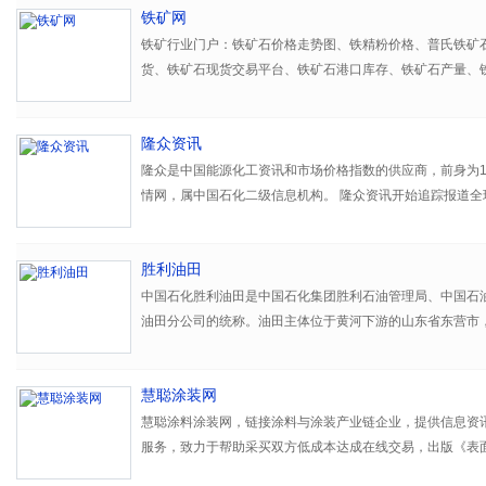
铁矿网
铁矿行业门户：铁矿石价格走势图、铁精粉价格、普氏铁矿
货、铁矿石现货交易平台、铁矿石港口库存、铁矿石产量、
隆众资讯
隆众是中国能源化工资讯和市场价格指数的供应商，前身为1
情网，属中国石化二级信息机构。 隆众资讯开始追踪报道全
要涉及石油、天然气、炼化、化工、塑料、橡胶、化肥、化
碱和工业气体等行业，目前报道品种超过800个。
胜利油田
中国石化胜利油田是中国石化集团胜利石油管理局、中国石
油田分公司的统称。油田主体位于黄河下游的山东省东营市
的东营、滨州、德州等8个市的28个县（区）和新疆的准噶
达木、甘肃敦煌等盆地。
慧聪涂装网
慧聪涂料涂装网，链接涂料与涂装产业链企业，提供信息资
服务，致力于帮助采买双方低成本达成在线交易，出版《表
理行业大全》等刊物。