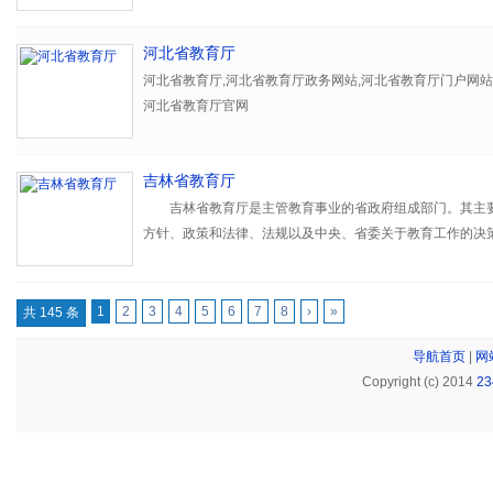
一、贯彻执行党和国家教育工作的方针、政策和法律、法规
规、规章草案并监督实施。
河北省教育厅
二、拟订全省教育体制改革政策和教育事业发展规划，负责
河北省教育厅,河北省教育厅政务网站,河北省教育厅门户网站
和协调管理，指导各级各类学校的教育教学改革和中小学布
河北省教育厅官网
省级统编教材，负责全省教育系统基本信息的统计、分析、
化建设工作。
吉林省教育厅
三、负责义务教育的宏观指导与协调，推进全省义务教育均
吉林省教育厅是主管教育事业的省政府组成部门。其主要
指导普通高中教育、幼儿教育和特殊教育工作，推进基础教
方针、政策和法律、法规以及中央、省委关于教育工作的决
质教育。
育的统筹规划和协调管理，负责全省教育督导与评估工作，
管理，统筹和指导少数民族教育工作，主管全省教师工作，
四、统筹和指导全省教育督导工作，负责组织和指导对中等
作，负责全省高等教育考试招生和学籍学历管理工作，指导
1
2
3
4
5
6
7
8
›
»
共 145 条
壮年文盲工作的督导检查和评估验收工作，指导基础教育发
及与港澳台地区的教育交流与合作。承办省委、省政府、省
导航首页
|
网
作。
的其他事项。 中共吉林省委教育工作委员会与教育厅合
Copyright (c) 2014
2
指导全省教育系统的党建工作，指导中小学生德育、大学生
五、指导以就业为导向的职业教育的发展与改革，指导中等
思想政治工作，指导全省教育系统意识形态、理论武装、宣
指导工作，组织实施民族地区免费中等职业教育工作。
指导协调全省教育系统精神文明建设工作，指导全省教育系
线和群团工作，协调并指导全省教育系统安全稳定工作。
六、指导高等教育发展与改革，承担深化直属高校管理体制