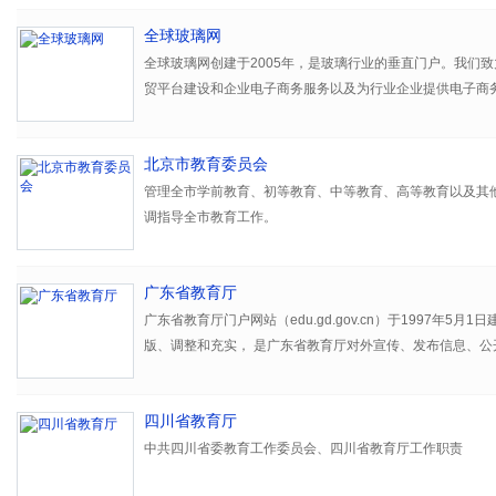
全球玻璃网
全球玻璃网创建于2005年，是玻璃行业的垂直门户。我们致
贸平台建设和企业电子商务服务以及为行业企业提供电子商
面向世界，以全球玻璃网为依托，为客户、合作伙伴在全球
机，是我们的根本使命。
北京市教育委员会
全球玻璃网在玻璃商务服务领域拥有丰富的经验，经过我们
管理全市学前教育、初等教育、中等教育、高等教育以及其
拥有一支遍布全国各县市的，训练有素、经验一流的服务队
调指导全市教育工作。
供的丰富的产品线，可以满足中小企业用户全面的营销推广
的背后，全球玻璃网还通过专业玻璃杂志、展会等线下渠道
广度和深度，使国内尚未上网的企业同样可以参与商业信息
广东省教育厅
广东省教育厅门户网站（edu.gd.gov.cn）于1997年5月
对于未来的市场而言，我们的能力还有很大的不足，但对于
版、调整和充实， 是广东省教育厅对外宣传、发布信息、公
经完全具备了为广大客户和合作伙伴提供良好服务的能力 。
会公众提供在线服务的窗口。
合作、客户参与和资源整合，满怀全心全意为企业服务、决
任感和使命感，本着\"为客户创造价值\"的宗旨。并致力于\
四川省教育厅
价值\"的战略目标，努力打造新一代行业电子商务门户网站
中共四川省委教育工作委员会、四川省教育厅工作职责