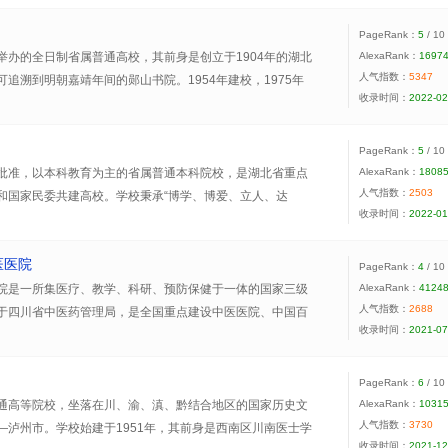
术学、机械电子工程、信息管理与信息系统、体育经济与管
部），举办有国际教育学院和继续教育学院。现有本科专业64
高校。
有3个国家级特色本科专业，4个省级品牌专业，1个国家级
，二级学科硕士点63个，硕士专业学位授权点14个；全日制
PageRank：
5
/ 10
省级专业综合改革试点，6个湖北省高等学校战略性新兴(支
000余人。有省级优势特色学科群2个、省一级学科重点学科
规划占地2002亩，校舍总面积60余万平方米。学校襟江带
举办的全日制省属普通高校，其前身是创立于1904年的湖北
AlexaRank：
1697
科项目。建成国家级精品资源共享课、视频公开课、精品课程
入湖北省“国内一流学科”建设学科。有国家级、省（部）级科
人气指数：
5347
、曲径小道、花坛公园、楼台亭榭、形象雕塑、书画走廊等
追溯到明朝嘉靖年间的郧山书院。1954年建校，1975年
收录时间：
2022-02
课、视频公开课、精品课程24门，获批2个省级教学团队。
，国家粮食技术转移中心国家级平台1个，省（部）级重点实
相映成辉，风光宜人，环境优美，曾被评为“湖北省绿化先进
华中师范学院郧阳分院，1978年12月经国务院批准成立郧阳
位”“湖北省安全文明单位”“湖北省园林式单位”“湖北省文明校
经原国家教委批准更名为郧阳师范高等专科学校，2016年3月
位”，是读书治学和陶冶情操的理想场所。
意学校升格为本科院校，更名为汉江师范学院。
PageRank：
5
/ 10
批准，以本科教育为主的省属普通本科院校，是湖北省重点
AlexaRank：
1808
人气指数：
2503
省十堰市，近依道教胜地武当山，毗邻华中屋脊神农架和南
和国家民委共建高校。学校秉承“博学、博爱、立人、达
收录时间：
2022-01
水库。现有十堰、丹江两个校区，校园占地总面积1094亩。
甘于奉献、自强不息、追求卓越”的民院精神，坚持“立足湖
茵、环境优雅、景色秀丽，获全国部门造林绿化四百佳单位
，服务基层”的办学定位，始终践行“为少数民族和民族地区
园地。
医医院
务”的办学宗旨，在人才培养、科学研究、社会服务和文化传
PageRank：
4
/ 10
的办学特色。
院是一所集医疗、教学、科研、预防保健于一体的国家三级
AlexaRank：
4124
马克思主义学院、外国语学院、历史文化与旅游学院、经济
人气指数：
2688
于四川省中医药管理局，是全国重点建设中医医院、中国百
收录时间：
2021-07
机科学学院、物理与电子工程学院、化学与环境工程学院、
土家族苗族自治州。东连荆楚，南接潇湘，西邻渝黔，北靠
合性医院文化建设先进单位，医院建筑面积8万余平米，编
学院，16个本科专业，42个专科专业，涵盖文、理、工、
龙洞河美景交相辉映。面积近1600亩，教学科研仪器设备价
9个临床和辅检科室，有国家级重点建设专科、省级重点专科7
类，形成了以教师教育专业为基础、非教师教育专业协调发
0余万册，建有完备的现代电子图书系统，电子图书320余万种。
生导师近50人。
PageRank：
6
/ 10
日制在校生10000多人，面向全国20余个省（市、自治
通高等院校，坐落在川、渝、滇、黔结合地区的国家历史文
AlexaRank：
1031
有41届毕业生，为鄂西北地区输送了各类“下得去，留得
于1938年建立的湖北省立联中乡村师范分校，后改为湖北省
人气指数：
3730
—泸州市。学校始建于1951年，其前身是西南区川南医士学
收录时间：
2021-12