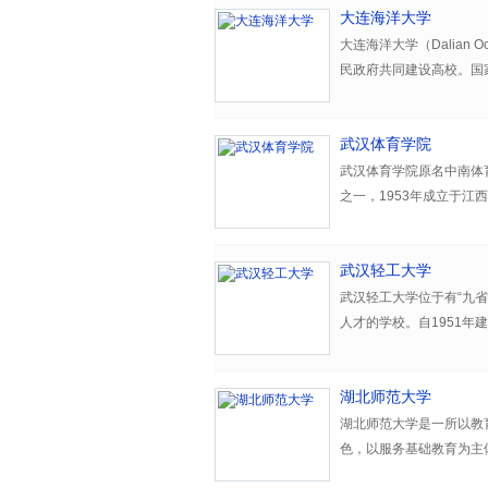
大连海洋大学
大连海洋大学（Dalian O
民政府共同建设高校。国
农业部直属的四所水产类
科为特色，工、农、理、
武汉体育学院
武汉体育学院原名中南体
之一，1953年成立于江
体育学院。2001年之前
局与湖北省人民政府共建
武汉轻工大学
美，基础设施先进，文化
汉体育学院入选湖北省“双
武汉轻工大学位于有“九
人才的学校。自1951
学校占地面积1820.6亩
部，1998年实行中央
本科生11000余人。学
储备局与湖北省人民政府
体育指导与管理、休闲体
湖北师范大学
特色兴校”的办学理念，
（武术表演、服装表演、
域相关学科优势明显，以
湖北师范大学是一所以教
操方向)、舞蹈学、播音
发展的多科性大学格局。
色，以服务基础教育为主
公共事业管理、经济学、
全国本科教学工作水平评