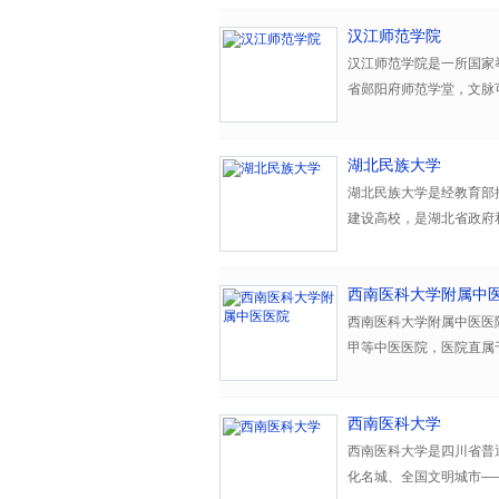
制造及其自动化、教育技
学校现设14个教学院（
湖北省国内“双一流”建设
理、汉语国际教育；其中
个；一级学科硕士点13个
汉江师范学院
专业综合改革试点，6个
在校本专科生、研究生17
学校位于黄石市中心城区，
汉江师范学院是一所国家
柱)产业人才培养计划本
7个，食品科学与工程列
湖，含山蓄水，绿茵广场
省郧阳府师范学堂，文脉可
3门，省级精品资源共享
技创新平台47个，其中
自然人文景观错落有致，
开设大专班，1977年为
验室4个。
单位”“湖北省卫生先进单
师范专科学校，1993年
园”和“湖北省最佳文明单
湖北民族大学
22日国家教育部批准同
湖北民族大学是经教育部
学校位于新兴汽车城湖北
建设高校，是湖北省政府
水北调中线水源地丹江口
人”的校训和“艰苦奋斗、
校园内树木葱茏、碧草如
北，面向西部，辐射全国
称号，是读书治学的理想
西南医科大学附属中
服务、为国家发展战略服
承创新等方面形成了鲜明
西南医科大学附属中医医
设有教育学院、文学院、
甲等中医医院，医院直属
与管理学院、数学与计算
学校地处神奇美丽的恩施
强品牌医院、全国省级综
艺术学院、体育学院11个
陕渝，校园依山傍水，与
制床位1200张，设有3
管、经、艺、体等学科门
值2.35亿元，藏书18
西南医科大学
个，有博士生导师和硕士
展的发展格局。学校现有全
西南医科大学是四川省普
区）招生。 目前，学校已
湖北民族大学的历史溯源
化名城、全国文明城市—