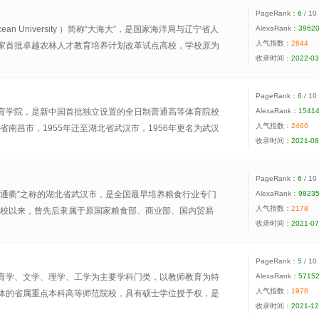
PageRank：
6
/ 10
cean University ）简称“大海大”，是国家海洋局与辽宁省人
AlexaRank：
3962
人气指数：
2844
家首批卓越农林人才教育培养计划改革试点高校，学校原为
收录时间：
2022-03
高等院校之一，是中国北方地区唯一的一所以海洋和水产学
管、文、法、经、艺等学科协调发展的多科性高等院校。
PageRank：
6
/ 10
育学院，是新中国首批独立设置的全日制普通高等体育院校
AlexaRank：
1541
人气指数：
2466
西省南昌市，1955年迁至湖北省武汉市，1956年更名为武汉
收录时间：
2021-08
，学校为国家体育总局直属院校，2001年9月改为国家体育总
院校。学校坐落在秀丽的东湖之滨，依山傍水，校园环境优
底蕴浓郁，师资力量雄厚，办学特色鲜明。2018年1月，武
PageRank：
6
/ 10
一流”建设高校。
省通衢”之称的湖北省武汉市，是全国最早培养粮食行业专门
AlexaRank：
9823
人气指数：
2178
年建校以来，曾先后隶属于原国家粮食部、商业部、国内贸易
收录时间：
2021-07
，有全日制在校生17000余人,其中校本部有研究生1300余人,
和地方共建，以湖北省管理为主的管理体制，是国家粮食和物资
校现有26个本科专业面向全国招生，分别是：体育教育、社会
共建高校。学校始终坚持“育人为本、质量立校、人才强校、
育、运动人体科学、运动训练、武术与民族传统体育、表演
现已形成了以轻工食品类学科为特色，食品营养与人类健康领
PageRank：
5
/ 10
健身健美方向）、舞蹈表演(体育舞蹈、健美操、大众艺术体
工科为主干，工、管、理、文、经、农、艺、法等学科协调
育学、文学、理学、工学为主要学科门类，以教师教育为特
AlexaRank：
5715
与主持艺术、视觉传达设计、广播电视编导、新闻学、英语、
人气指数：
1978
体的省属重点本科高等师范院校，具有硕士学位授予权，是
收录时间：
2021-12
运动康复、康复治疗学、特殊教育、应用心理学、机械设计
估优秀学校、国家产教融合发展工程应用型本科建设高校、