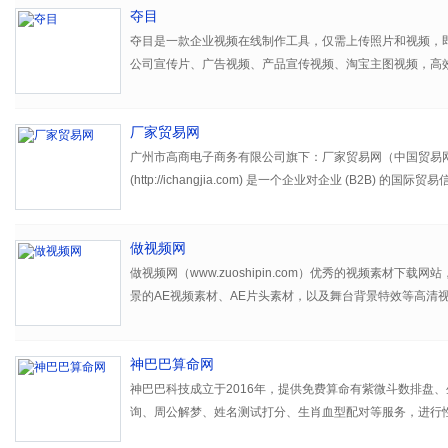
夺目
夺目是一款企业视频在线制作工具，仅需上传照片和视频，
公司宣传片、广告视频、产品宣传视频、淘宝主图视频，高
频营销需求
厂家贸易网
广州市高商电子商务有限公司旗下：厂家贸易网（中国贸易
(http://ichangjia.com) 是一个企业对企业 (B2B) 的
（中国贸易网）为专业买家提供优质供应商产品信息，由于
服务内容，厂家贸易网（中国贸易网）已成为中国商家沟通
做视频网
的重要渠道，已成中国众多中小企业优先访问的著名品牌B2
国贸易网）立志成为全球一流的贸易信息服务提供商，为中
做视频网（www.zuoshipin.com）优秀的视频素材下载
确、最有力的国际商务信息支持。同时将凭借雄厚的技术实
景的AE视频素材、AE片头素材，以及舞台背景特效等高清
合领先的理念和敏锐的市场意识，为各行业企业提供从互联
下载。最新的AE模板技术教程，从基础教程开始，帮你从
一体化服务。以一流的技术、一流的管理为客户提供一流的
神巴巴算命网
神巴巴科技成立于2016年，提供免费算命有紫微斗数排盘
询、周公解梦、姓名测试打分、生肖血型配对等服务，进行
在线免费算命体验，提供最好的算命服务网站。