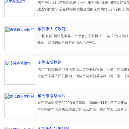
东莞网站设计,东莞网站设计公司,东莞网站建设-拥有最好最
建设制作团队,易赢网络提供最全面的东莞网站设计报价,东莞
设计热线:23125668
东莞市人民政府
“中国东莞”网站是市委、市政府在互联网上“一站式”的公共
载体，是我市政务服务的综合门户网站。
东莞市博物馆
东莞市博物馆是地方历史综合类型的博物馆，隶属于东莞市
址位于东莞人民公园内，现位于莞城新芬路科书博广场。东
1929年、竣工于1931年的东莞博物图书馆，博物部分由
时广州市长刘纪文题书，是当时广东省内几所藏品较多的博
东莞市康华医院
东莞康华医院于2002年9月筹建，2006年11月1日正式开
华医院是全国建筑规模最大的民营医院。在康华现已凝聚了
上三甲医院、在国内拥有较高学术地位和影响力的学科带头