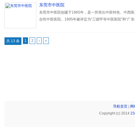
东莞市中医院
东莞市中医院创建于1965年，是一所突出中医特色、中西
合性中医医院。1995年被评定为“三级甲等中医医院”和“广东
年成为广州中医院药大学非直属附属医院。我院附设有东莞
老年病防治研究所，同时也是东莞市中医学会的挂靠单位。
1
2
›
»
共 13 条
导航首页
|
网
Copyright (c) 2014
2